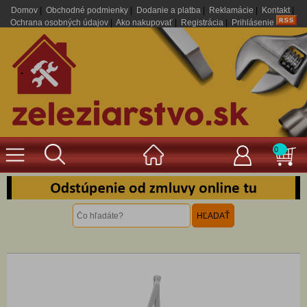
Domov
|
Obchodné podmienky
|
Dodanie a platba
|
Reklamácie
|
Kontakt
|
Ochrana osobných údajov
|
Ako nakupovať
|
Registrácia
|
Prihlásenie
.
0
Odporúčame pre Vás