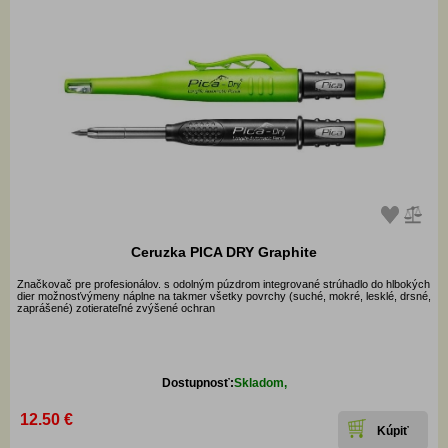
Ceruzka PICA DRY Graphite
Značkovač pre profesionálov. s odolným púzdrom integrované strúhadlo do hlbokých
dier možnosťvýmeny náplne na takmer všetky povrchy (suché, mokré, lesklé, drsné,
zaprášené) zotierateľné zvýšené ochran
Dostupnosť:
Skladom,
12.50 €